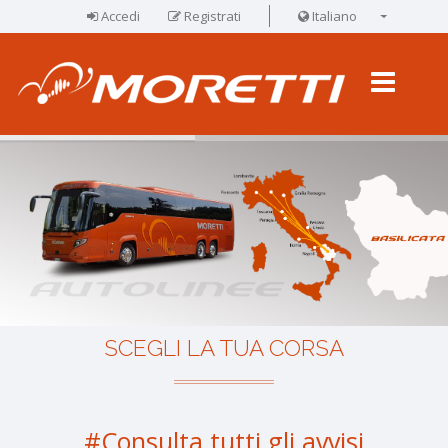
Accedi
Registrati
Italiano
English
SCEGLI LA TUA CORSA
#Consulta tutti gli avvisi